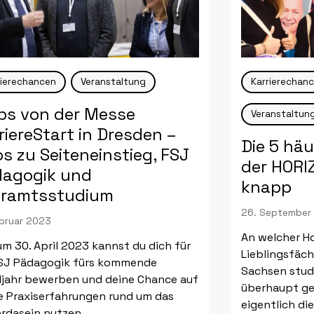
rierechancen
Veranstaltung
Karrierechan
ps von der Messe
Veranstaltun
riereStart in Dresden –
Die 5 hä
os zu Seiteneinstieg, FSJ
der HORI
agogik und
knapp
hramtsstudium
26. September
ebruar 2023
An welcher H
um 30. April 2023 kannst du dich für
Lieblingsfäch
FSJ Pädagogik fürs kommende
Sachsen stud
ljahr bewerben und deine Chance auf
überhaupt ge
e Praxiserfahrungen rund um das
eigentlich di
erdasein nutzen.