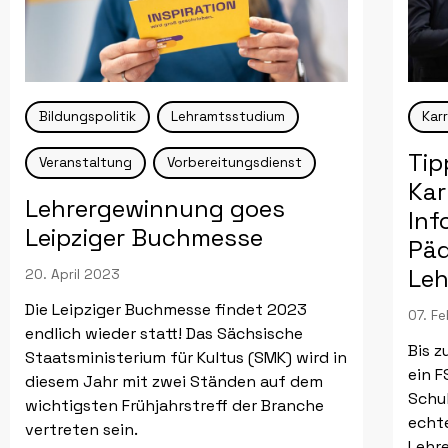
Bildungspolitik
Lehramtsstudium
Kar
Tip
Veranstaltung
Vorbereitungsdienst
Kar
Lehrergewinnung goes
Inf
Leipziger Buchmesse
Päd
Le
20. April 2023
Die Leipziger Buchmesse findet 2023
07. F
endlich wieder statt! Das Sächsische
Bis z
Staatsministerium für Kultus (SMK) wird in
ein 
diesem Jahr mit zwei Ständen auf dem
Schu
wichtigsten Frühjahrstreff der Branche
echt
vertreten sein.
Lehr