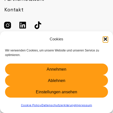
Kontakt
Cookies
Bewerbungsportal
Wir verwenden Cookies, um unsere Website und unseren Service zu
optimieren.
Du willst deine Bewerbung für den
Annehmen
sächsischen Schuldienst abgeben? Dann
klick hier für mehr Infos.
Ablehnen
Jetzt bewerben
Einstellungen ansehen
Cookie Policy
Datenschutzerklärung
Impressum
Impressum