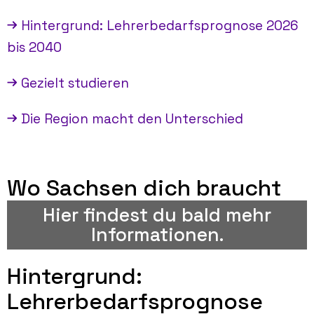
Hintergrund: Lehrerbedarfsprognose 2026
bis 2040
Gezielt studieren
Sachsen schon jetzt erleben
Die Region macht den Unterschied
entdecken.
du Sachsen und seine Regionen
Wo Sachsen dich braucht
an Lehrkräften hat. Bis dahin kannst
Hier findest du bald mehr
zeigt, wo Sachsen den größten Bedarf
Informationen.
Bald an dieser Stelle: eine Karte, die dir
Hintergrund:
Lehrerbedarfsprognose