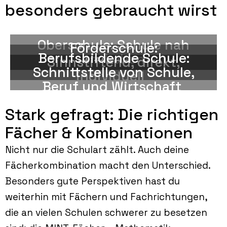
vor.
besonders gebraucht wirst
Berufsbildende Schulen
Förderbedarf.
weiterführende Schulabschlüsse
und Jugendliche mit besonderem
Ausbildung, Beruf und
Schule.
Oberschule: Schule nah
Förderschule unterstützt du Kinder
Förderschule:
Dringend. Bereite Jugendliche auf
Lehrkraft an einer Berufsbildenden
Berufsbildende Schule:
am Leben
Sinnstiftend, direkt,
und als Lehrkraft an einer
Oberschulen brauchen dich.
Schnittstelle von Schule,
Praxis trifft Unterricht: Werde
individuell
Mit einem Sonderpädagogikstudium
Beruf und Wirtschaft
Stark gefragt: Die richtigen
Fächer & Kombinationen
Nicht nur die Schulart zählt. Auch deine
Fächerkombination macht den Unterschied.
Besonders gute Perspektiven hast du
weiterhin mit Fächern und Fachrichtungen,
die an vielen Schulen schwerer zu besetzen