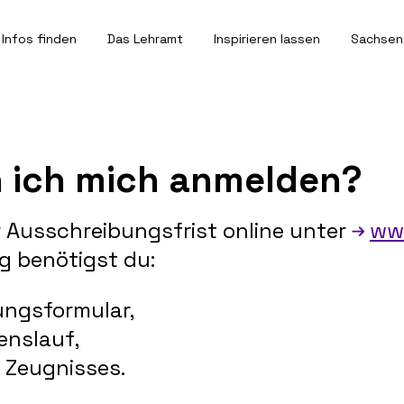
Infos finden
Das Lehramt
Inspirieren lassen
Sachsen
 ich mich anmelden?
 Ausschreibungsfrist online unter
ww
g benötigst du:
ungsformular,
enslauf,
n Zeugnisses.