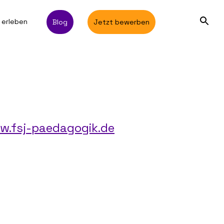
 erleben
Blog
Jetzt bewerben
w.fsj-paedagogik.de